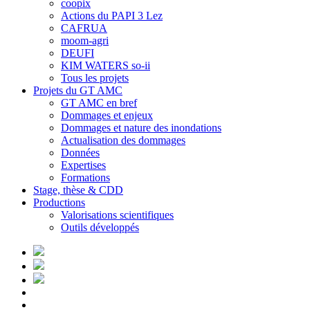
coopix
Actions du PAPI 3 Lez
CAFRUA
moom-agri
DEUFI
KIM WATERS so-ii
Tous les projets
Projets du GT AMC
GT AMC en bref
Dommages et enjeux
Dommages et nature des inondations
Actualisation des dommages
Données
Expertises
Formations
Stage, thèse & CDD
Productions
Valorisations scientifiques
Outils développés