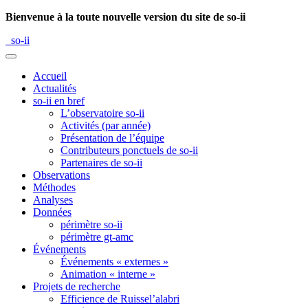
Bienvenue à la toute nouvelle version du site de so-ii
so-ii
Accueil
Actualités
so-ii en bref
L’observatoire so-ii
Activités (par année)
Présentation de l’équipe
Contributeurs ponctuels de so-ii
Partenaires de so-ii
Observations
Méthodes
Analyses
Données
périmètre so-ii
périmètre gt-amc
Événements
Événements « externes »
Animation « interne »
Projets de recherche
Efficience de Ruissel’alabri