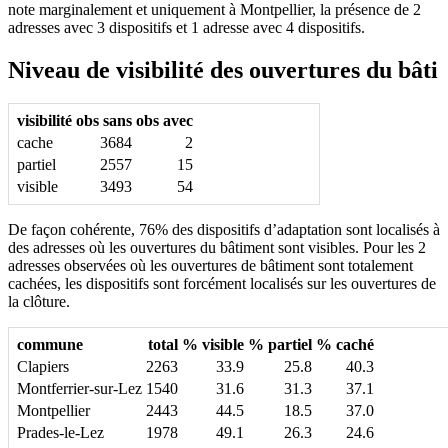
note marginalement et uniquement à Montpellier, la présence de 2
adresses avec 3 dispositifs et 1 adresse avec 4 dispositifs.
Niveau de visibilité des ouvertures du bâti
visibilité
obs sans
obs avec
cache
3684
2
partiel
2557
15
visible
3493
54
De façon cohérente, 76% des dispositifs d’adaptation sont localisés à
des adresses où les ouvertures du bâtiment sont visibles. Pour les 2
adresses observées où les ouvertures de bâtiment sont totalement
cachées, les dispositifs sont forcément localisés sur les ouvertures de
la clôture.
commune
total
% visible
% partiel
% caché
Clapiers
2263
33.9
25.8
40.3
Montferrier-sur-Lez
1540
31.6
31.3
37.1
Montpellier
2443
44.5
18.5
37.0
Prades-le-Lez
1978
49.1
26.3
24.6