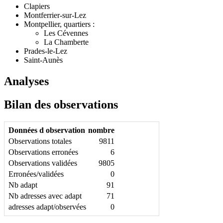
Clapiers
Montferrier-sur-Lez
Montpellier, quartiers :
Les Cévennes
La Chamberte
Prades-le-Lez
Saint-Aunès
Analyses
Bilan des observations
Données d observation
nombre
Observations totales
9811
Observations erronées
6
Observations validées
9805
Erronées/validées
0
Nb adapt
91
Nb adresses avec adapt
71
adresses adapt/observées
0