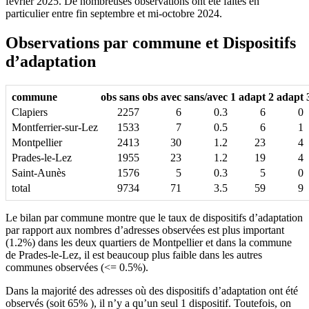
février 2025. De nombreuses observations ont été faites en
particulier entre fin septembre et mi-octobre 2024.
Observations par commune et Dispositifs
d’adaptation
commune
obs sans
obs avec
sans/avec
1 adapt
2 adapt
Clapiers
2257
6
0.3
6
0
Montferrier-sur-Lez
1533
7
0.5
6
1
Montpellier
2413
30
1.2
23
4
Prades-le-Lez
1955
23
1.2
19
4
Saint-Aunès
1576
5
0.3
5
0
total
9734
71
3.5
59
9
Le bilan par commune montre que le taux de dispositifs d’adaptation
par rapport aux nombres d’adresses observées est plus important
(1.2%) dans les deux quartiers de Montpellier et dans la commune
de Prades-le-Lez, il est beaucoup plus faible dans les autres
communes observées (<= 0.5%).
Dans la majorité des adresses où des dispositifs d’adaptation ont été
observés (soit 65% ), il n’y a qu’un seul 1 dispositif. Toutefois, on