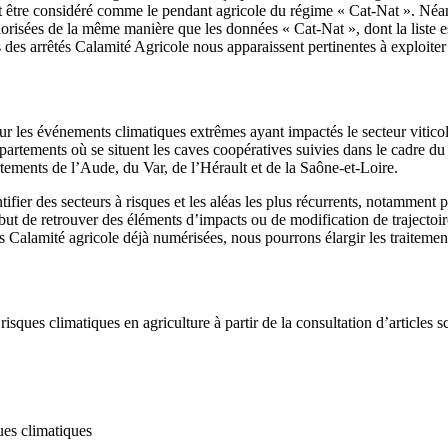
être considéré comme le pendant agricole du régime « Cat-Nat ». Néanmo
valorisées de la même manière que les données « Cat-Nat », dont la liste
ives des arrêtés Calamité Agricole nous apparaissent pertinentes à exploite
ur les événements climatiques extrêmes ayant impactés le secteur viticol
épartements où se situent les caves coopératives suivies dans le cadre du
ements de l’Aude, du Var, de l’Hérault et de la Saône-et-Loire.
ifier des secteurs à risques et les aléas les plus récurrents, notamment p
but de retrouver des éléments d’impacts ou de modification de trajectoir
s Calamité agricole déjà numérisées, nous pourrons élargir les traiteme
isques climatiques en agriculture à partir de la consultation d’articles sci
ques climatiques