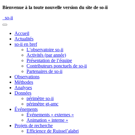
Bienvenue à la toute nouvelle version du site de so-ii
so-ii
Accueil
Actualités
so-ii en bref
L’observatoire so-ii
Activités (par année)
Présentation de l’équipe
Contributeurs ponctuels de so-ii
Partenaires de so-ii
Observations
Méthodes
Analyses
Données
périmètre so-ii
périmètre gt-amc
Événements
Événements « externes »
Animation « interne »
Projets de recherche
Efficience de Ruissel’alabri