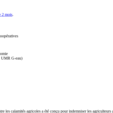
 2 mois
.
coopératives
nomie
& UMR G-eau)
e les calamités agricoles a été conçu pour indemniser les agriculteurs a