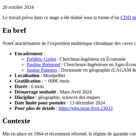
20 octobre 2024
Le travail prévu dans ce stage a été réalisé sous la forme d’un
CDD de
En bref
Note
Caractérisation de l’exposition multirisque climatique des caves 
Encadrement
:
Frédéric Grelot
: Chercheur-Ingénieur en Économie
Pauline Brémond
: Chercheure-Ingénieure en Agro-Éco
Justine Panegos
: Doctorante en géographie (LAGAM 
Localisation
: Montpellier
Gratification
: ~ 600€ /mois
Durée
: 6 mois
Démarrage souhaité
: Mars-Avril 2024
Discipline
: géographie, sciences des risques
Date limite pour postuler
: 13 décembre 2024
Pour plus de details
:
https://jobs.inrae.fr/ot-23033
Contexte
Mis en place en 1964 et récemment réformé, le régime de garantie contr