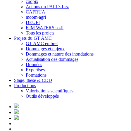
coopix
Actions du PAPI 3 Lez
CAFRUA
moom-agri
DEUFI
KIM WATERS so-ii
Tous les projets
Projets du GT AMC
GT AMC en bref
Dommages et enjeux
Dommages et nature des inondations
Actualisation des dommages
Données
Expertises
Formations
Stage, thèse & CDD
Productions
Valorisations scientifiques
Outils développés