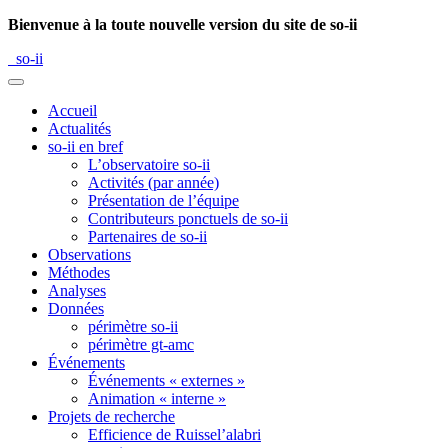
Bienvenue à la toute nouvelle version du site de so-ii
so-ii
Accueil
Actualités
so-ii en bref
L’observatoire so-ii
Activités (par année)
Présentation de l’équipe
Contributeurs ponctuels de so-ii
Partenaires de so-ii
Observations
Méthodes
Analyses
Données
périmètre so-ii
périmètre gt-amc
Événements
Événements « externes »
Animation « interne »
Projets de recherche
Efficience de Ruissel’alabri