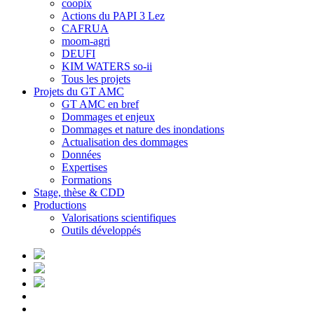
coopix
Actions du PAPI 3 Lez
CAFRUA
moom-agri
DEUFI
KIM WATERS so-ii
Tous les projets
Projets du GT AMC
GT AMC en bref
Dommages et enjeux
Dommages et nature des inondations
Actualisation des dommages
Données
Expertises
Formations
Stage, thèse & CDD
Productions
Valorisations scientifiques
Outils développés