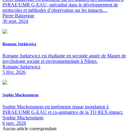
INRAE/UMR G-EAU, spécialisé dans le développement de
protocoles et méthodes d’observation sur les impacts…
Pierre Balzergue
30 sept. 2024
Romane Jurkiewicz
Romane Jurkiewicz est étudiante en seconde année de Master de
psychologie sociale et environnementale à Nîmes.
Romane Jurkiewicz
5 févr. 2026
Sophie Muckensturm
Sophie Muckensturm est ingénieure risque inondation à
INRAE/UMR G-EAU et co-animatrice de la TO REX-impact.
Sophie Muckensturm
6 janv. 2026
Aucun article correspondant