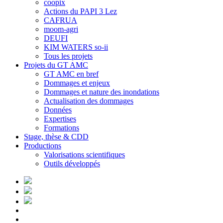
coopix
Actions du PAPI 3 Lez
CAFRUA
moom-agri
DEUFI
KIM WATERS so-ii
Tous les projets
Projets du GT AMC
GT AMC en bref
Dommages et enjeux
Dommages et nature des inondations
Actualisation des dommages
Données
Expertises
Formations
Stage, thèse & CDD
Productions
Valorisations scientifiques
Outils développés