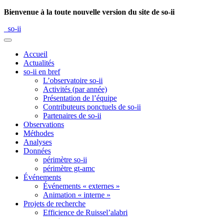
Bienvenue à la toute nouvelle version du site de so-ii
so-ii
Accueil
Actualités
so-ii en bref
L’observatoire so-ii
Activités (par année)
Présentation de l’équipe
Contributeurs ponctuels de so-ii
Partenaires de so-ii
Observations
Méthodes
Analyses
Données
périmètre so-ii
périmètre gt-amc
Événements
Événements « externes »
Animation « interne »
Projets de recherche
Efficience de Ruissel’alabri