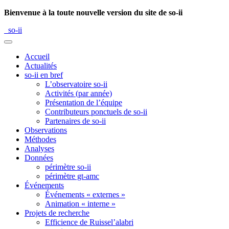
Bienvenue à la toute nouvelle version du site de so-ii
so-ii
Accueil
Actualités
so-ii en bref
L’observatoire so-ii
Activités (par année)
Présentation de l’équipe
Contributeurs ponctuels de so-ii
Partenaires de so-ii
Observations
Méthodes
Analyses
Données
périmètre so-ii
périmètre gt-amc
Événements
Événements « externes »
Animation « interne »
Projets de recherche
Efficience de Ruissel’alabri