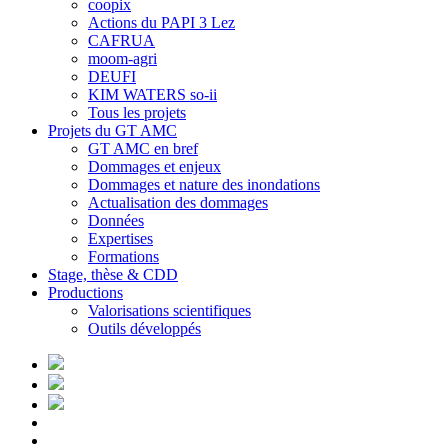
coopix
Actions du PAPI 3 Lez
CAFRUA
moom-agri
DEUFI
KIM WATERS so-ii
Tous les projets
Projets du GT AMC
GT AMC en bref
Dommages et enjeux
Dommages et nature des inondations
Actualisation des dommages
Données
Expertises
Formations
Stage, thèse & CDD
Productions
Valorisations scientifiques
Outils développés