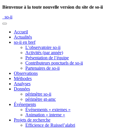
Bienvenue à la toute nouvelle version du site de so-ii
so-ii
Accueil
Actualités
so-ii en bref
L’observatoire so-ii
Activités (par année)
Présentation de l’équipe
Contributeurs ponctuels de so-ii
Partenaires de so-ii
Observations
Méthodes
Analyses
Données
périmètre so-ii
périmètre gt-amc
Événements
Événements « externes »
Animation « interne »
Projets de recherche
Efficience de Ruissel’alabri