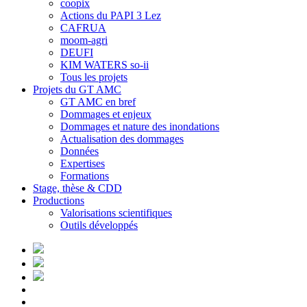
coopix
Actions du PAPI 3 Lez
CAFRUA
moom-agri
DEUFI
KIM WATERS so-ii
Tous les projets
Projets du GT AMC
GT AMC en bref
Dommages et enjeux
Dommages et nature des inondations
Actualisation des dommages
Données
Expertises
Formations
Stage, thèse & CDD
Productions
Valorisations scientifiques
Outils développés