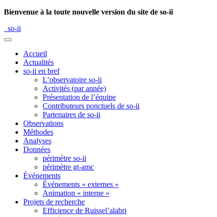
Bienvenue à la toute nouvelle version du site de so-ii
so-ii
Accueil
Actualités
so-ii en bref
L’observatoire so-ii
Activités (par année)
Présentation de l’équipe
Contributeurs ponctuels de so-ii
Partenaires de so-ii
Observations
Méthodes
Analyses
Données
périmètre so-ii
périmètre gt-amc
Événements
Événements « externes »
Animation « interne »
Projets de recherche
Efficience de Ruissel’alabri