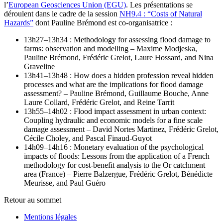
l’
European Geosciences Union (EGU)
. Les présentations se
déroulent dans le cadre de la session
NH9.4 : “Costs of Natural
Hazards”
dont Pauline Brémond est co-organisatrice :
13h27–13h34 : Methodology for assessing flood damage to
farms: observation and modelling – Maxime Modjeska,
Pauline Brémond, Frédéric Grelot, Laure Hossard, and Nina
Graveline
13h41–13h48 : How does a hidden profession reveal hidden
processes and what are the implications for flood damage
assessment? – Pauline Brémond, Guillaume Bouche, Anne
Laure Collard, Frédéric Grelot, and Reine Tarrit
13h55–14h02 : Flood impact assessment in urban context:
Coupling hydraulic and economic models for a fine scale
damage assessment – David Nortes Martinez, Frédéric Grelot,
Cécile Choley, and Pascal Finaud-Guyot
14h09–14h16 : Monetary evaluation of the psychological
impacts of floods: Lessons from the application of a French
methodology for cost-benefit analysis to the Or catchment
area (France) – Pierre Balzergue, Frédéric Grelot, Bénédicte
Meurisse, and Paul Guéro
Retour au sommet
Mentions légales