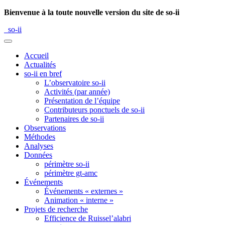
Bienvenue à la toute nouvelle version du site de so-ii
so-ii
Accueil
Actualités
so-ii en bref
L’observatoire so-ii
Activités (par année)
Présentation de l’équipe
Contributeurs ponctuels de so-ii
Partenaires de so-ii
Observations
Méthodes
Analyses
Données
périmètre so-ii
périmètre gt-amc
Événements
Événements « externes »
Animation « interne »
Projets de recherche
Efficience de Ruissel’alabri