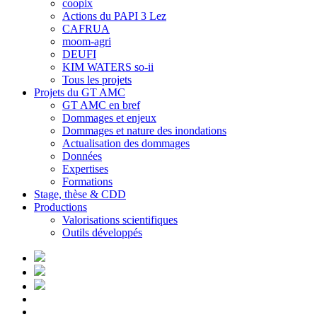
coopix
Actions du PAPI 3 Lez
CAFRUA
moom-agri
DEUFI
KIM WATERS so-ii
Tous les projets
Projets du GT AMC
GT AMC en bref
Dommages et enjeux
Dommages et nature des inondations
Actualisation des dommages
Données
Expertises
Formations
Stage, thèse & CDD
Productions
Valorisations scientifiques
Outils développés