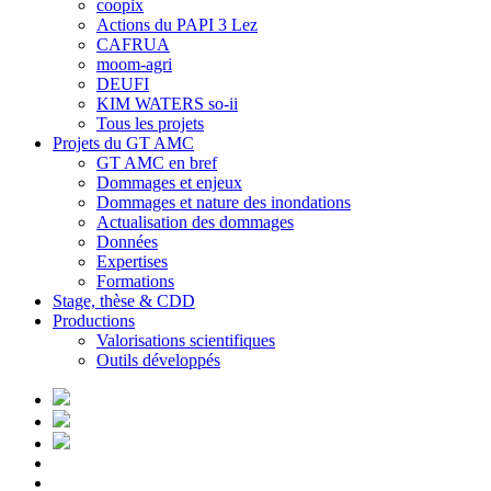
coopix
Actions du PAPI 3 Lez
CAFRUA
moom-agri
DEUFI
KIM WATERS so-ii
Tous les projets
Projets du GT AMC
GT AMC en bref
Dommages et enjeux
Dommages et nature des inondations
Actualisation des dommages
Données
Expertises
Formations
Stage, thèse & CDD
Productions
Valorisations scientifiques
Outils développés