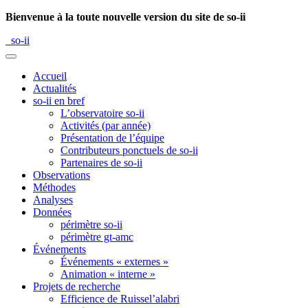
Bienvenue à la toute nouvelle version du site de so-ii
so-ii
Accueil
Actualités
so-ii en bref
L’observatoire so-ii
Activités (par année)
Présentation de l’équipe
Contributeurs ponctuels de so-ii
Partenaires de so-ii
Observations
Méthodes
Analyses
Données
périmètre so-ii
périmètre gt-amc
Événements
Événements « externes »
Animation « interne »
Projets de recherche
Efficience de Ruissel’alabri