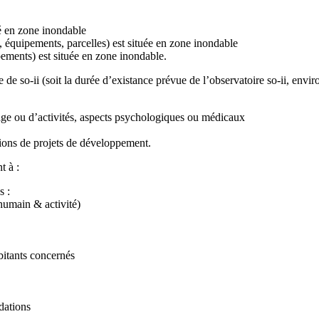
ué en zone inondable
s, équipements, parcelles) est située en zone inondable
ipements) est située en zone inondable.
 de so-ii (soit la durée d’existance prévue de l’observatoire so-ii, envi
sage ou d’activités, aspects psychologiques ou médicaux
ions de projets de développement.
t à :
s :
(humain & activité)
bitants concernés
ndations