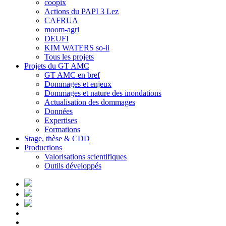
coopix
Actions du PAPI 3 Lez
CAFRUA
moom-agri
DEUFI
KIM WATERS so-ii
Tous les projets
Projets du GT AMC
GT AMC en bref
Dommages et enjeux
Dommages et nature des inondations
Actualisation des dommages
Données
Expertises
Formations
Stage, thèse & CDD
Productions
Valorisations scientifiques
Outils développés