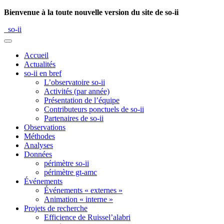
Bienvenue à la toute nouvelle version du site de so-ii
so-ii
Accueil
Actualités
so-ii en bref
L’observatoire so-ii
Activités (par année)
Présentation de l’équipe
Contributeurs ponctuels de so-ii
Partenaires de so-ii
Observations
Méthodes
Analyses
Données
périmètre so-ii
périmètre gt-amc
Événements
Événements « externes »
Animation « interne »
Projets de recherche
Efficience de Ruissel’alabri