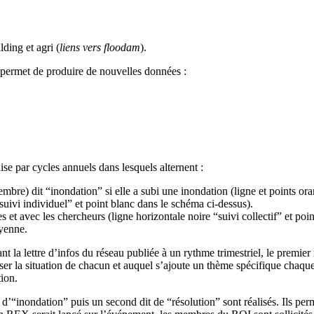
ding et agri (
liens vers floodam
).
n permet de produire de nouvelles données :
se par cycles annuels dans lesquels alternent :
embre) dit “inondation” si elle a subi une inondation (ligne et points or
suivi individuel” et point blanc dans le schéma ci-dessus).
s et avec les chercheurs (ligne horizontale noire “suivi collectif” et poi
oyenne.
la lettre d’infos du réseau publiée à un rythme trimestriel, le premier
tualiser la situation de chacun et auquel s’ajoute un thème spécifique ch
tion.
t d’“inondation” puis un second dit de “résolution” sont réalisés. Ils per