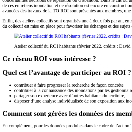
concernantles décisions de réparation ou d’abandon. Dans le cas où un
de ces entretiens inondation et de résolution est encore en construction
avancées des travaux de la TO ROI sont présentés aux membres, une ani
Enfin, des ateliers collectifs sont organisés une à deux fois par an, 
du collectif est mise en place pour favoriser les échanges et des sujets
Atelier collectif du ROI habitants (février 2022, crédits : Davi
Ce réseau ROI vous intéresse ?
Quel est l’avantage de participer au ROI ?
contribuer à faire progresser la recherche de façon concrète,
contribuer à la connaissance des inondations par les gestionnair
partager son expérience avec d’autres habitants du territoire,
disposer d’une analyse individualisée de son exposition aux ino
Comment sont gérées les données des mem
En complément, pour les données produites dans le cadre de l’action 