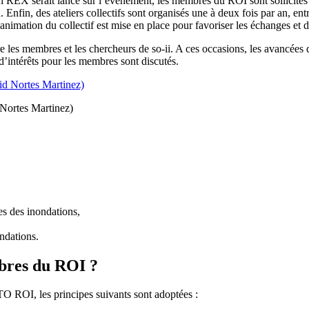
 REX serait lancé sur l’événement, les membres du ROI sont sollicités 
. Enfin, des ateliers collectifs sont organisés une à deux fois par an, ent
mation du collectif est mise en place pour favoriser les échanges et de
entre les membres et les chercheurs de so-ii. A ces occasions, les avanc
 d’intérêts pour les membres sont discutés.
d Nortes Martinez)
es des inondations,
ndations.
bres du ROI ?
TO ROI, les principes suivants sont adoptées :