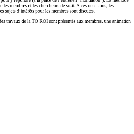
pour y répondre (à la place de l’entretien “inondation”). La méthode
re les membres et les chercheurs de so-ii. A ces occasions, les
s sujets d’intérêts pour les membres sont discutés.
ées des travaux de la TO ROI sont présentés aux membres, une animation