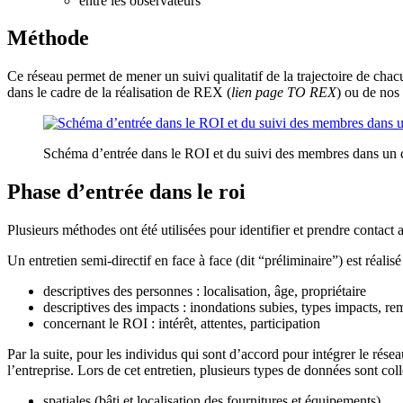
entre les observateurs
Méthode
Ce réseau permet de mener un suivi qualitatif de la trajectoire de cha
dans le cadre de la réalisation de REX (
lien page TO REX
) ou de nos 
Schéma d’entrée dans le ROI et du suivi des membres dans un 
Phase d’entrée dans le roi
Plusieurs méthodes ont été utilisées pour identifier et prendre contact a
Un entretien semi-directif en face à face (dit “préliminaire”) est réali
descriptives des personnes : localisation, âge, propriétaire
descriptives des impacts : inondations subies, types impacts, remi
concernant le ROI : intérêt, attentes, participation
Par la suite, pour les individus qui sont d’accord pour intégrer le rése
l’entreprise. Lors de cet entretien, plusieurs types de données sont coll
spatiales (bâti et localisation des fournitures et équipements)