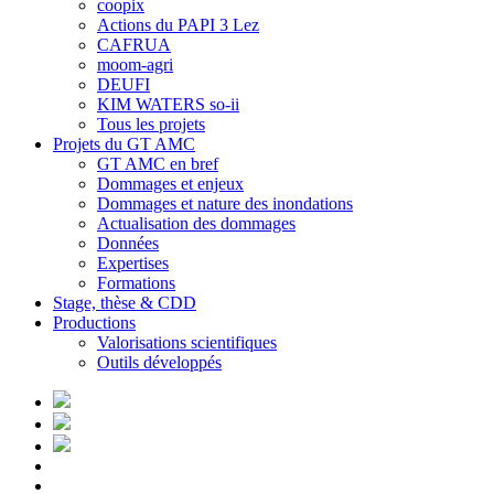
coopix
Actions du PAPI 3 Lez
CAFRUA
moom-agri
DEUFI
KIM WATERS so-ii
Tous les projets
Projets du GT AMC
GT AMC en bref
Dommages et enjeux
Dommages et nature des inondations
Actualisation des dommages
Données
Expertises
Formations
Stage, thèse & CDD
Productions
Valorisations scientifiques
Outils développés