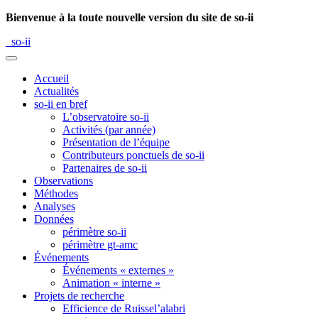
Bienvenue à la toute nouvelle version du site de so-ii
so-ii
Accueil
Actualités
so-ii en bref
L’observatoire so-ii
Activités (par année)
Présentation de l’équipe
Contributeurs ponctuels de so-ii
Partenaires de so-ii
Observations
Méthodes
Analyses
Données
périmètre so-ii
périmètre gt-amc
Événements
Événements « externes »
Animation « interne »
Projets de recherche
Efficience de Ruissel’alabri