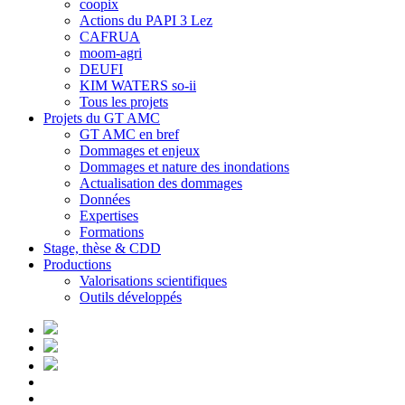
coopix
Actions du PAPI 3 Lez
CAFRUA
moom-agri
DEUFI
KIM WATERS so-ii
Tous les projets
Projets du GT AMC
GT AMC en bref
Dommages et enjeux
Dommages et nature des inondations
Actualisation des dommages
Données
Expertises
Formations
Stage, thèse & CDD
Productions
Valorisations scientifiques
Outils développés