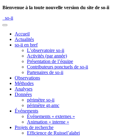
Bienvenue à la toute nouvelle version du site de so-ii
so-ii
Accueil
Actualités
so-ii en bref
L’observatoire so-ii
Activités (par année)
Présentation de l’équipe
Contributeurs ponctuels de so-ii
Partenaires de so-ii
Observations
Méthodes
Analyses
Données
périmètre so-ii
périmètre gt-amc
Événements
Événements « externes »
Animation « interne »
Projets de recherche
Efficience de Ruissel’alabri