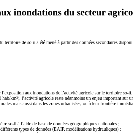
ux inondations du secteur agricol
u territoire de so-ii a été mené à partir des données secondaires disponi
 l’exposition aux inondations de l’activité agricole sur le territoire so-ii.
 hab/km²), l’activité agricole reste néanmoins un enjeu important sur u
ales mais aussi dans les zones urbanisées, ou à leur frontière immédia
mètre so-ii à l’aide de base de données géographiques nationales ;
e différents types de données (EAIP, modélisations hydrauliques) ;