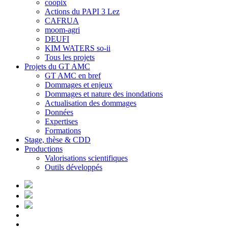
coopix
Actions du PAPI 3 Lez
CAFRUA
moom-agri
DEUFI
KIM WATERS so-ii
Tous les projets
Projets du GT AMC
GT AMC en bref
Dommages et enjeux
Dommages et nature des inondations
Actualisation des dommages
Données
Expertises
Formations
Stage, thèse & CDD
Productions
Valorisations scientifiques
Outils développés