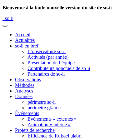
Bienvenue à la toute nouvelle version du site de so-ii
so-ii
Accueil
Actualités
so-ii en bref
L’observatoire so-ii
Activités (par année)
Présentation de l’équipe
Contributeurs ponctuels de so-ii
Partenaires de so-ii
Observations
Méthodes
Analyses
Données
périmètre so-ii
périmètre gt-amc
Événements
Événements « externes »
Animation « interne »
Projets de recherche
Efficience de Ruissel’alabri