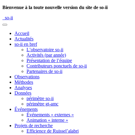
Bienvenue à la toute nouvelle version du site de so-ii
so-ii
Accueil
Actualités
so-ii en bref
L’observatoire so-ii
Activités (par année)
Présentation de l’équipe
Contributeurs ponctuels de so-ii
Partenaires de so-ii
Observations
Méthodes
Analyses
Données
périmètre so-ii
périmètre gt-amc
Événements
Événements « externes »
Animation « interne »
Projets de recherche
Efficience de Ruissel’alabri