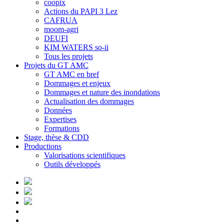
coopix
Actions du PAPI 3 Lez
CAFRUA
moom-agri
DEUFI
KIM WATERS so-ii
Tous les projets
Projets du GT AMC
GT AMC en bref
Dommages et enjeux
Dommages et nature des inondations
Actualisation des dommages
Données
Expertises
Formations
Stage, thèse & CDD
Productions
Valorisations scientifiques
Outils développés