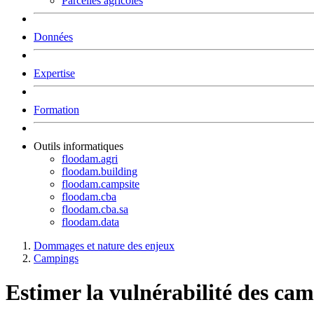
Parcelles agricoles
Données
Expertise
Formation
Outils informatiques
floodam.agri
floodam.building
floodam.campsite
floodam.cba
floodam.cba.sa
floodam.data
Dommages et nature des enjeux
Campings
Estimer la vulnérabilité des ca