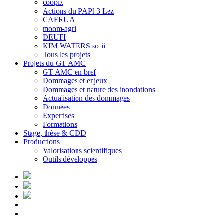
coopix
Actions du PAPI 3 Lez
CAFRUA
moom-agri
DEUFI
KIM WATERS so-ii
Tous les projets
Projets du GT AMC
GT AMC en bref
Dommages et enjeux
Dommages et nature des inondations
Actualisation des dommages
Données
Expertises
Formations
Stage, thèse & CDD
Productions
Valorisations scientifiques
Outils développés