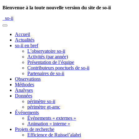
Bienvenue à la toute nouvelle version du site de so-ii
so-ii
Accueil
Actualités
so-ii en bref
L’observatoire so-ii
Activités (par année)
Présentation de l’équipe
Contributeurs ponctuels de so-ii
Partenaires de so-ii
Observations
Méthodes
Analyses
Données
périmètre so-ii
périmètre gt-amc
Événements
Événements « externes »
Animation « interne »
Projets de recherche
Efficience de Ruissel’alabri