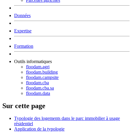
Parcelles agricoles
Données
Expertise
Formation
Outils informatiques
floodam.agri
floodam.building
floodam.campsite
floodam.cba
floodam.cba.sa
floodam.data
Sur cette page
Typologie des logements dans le parc immobilier à usage
résidentiel
Application de la typologie