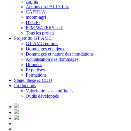
coopix
Actions du PAPI 3 Lez
CAFRUA
moom-agri
DEUFI
KIM WATERS so-ii
Tous les projets
Projets du GT AMC
GT AMC en bref
Dommages et enjeux
Dommages et nature des inondations
Actualisation des dommages
Données
Expertises
Formations
Stage, thèse & CDD
Productions
Valorisations scientifiques
Outils développés