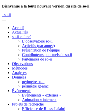
Bienvenue à la toute nouvelle version du site de so-ii
so-ii
Accueil
Actualités
so-ii en bref
L’observatoire so-ii
Activités (par année)
Présentation de l’équipe
Contributeurs ponctuels de so-ii
Partenaires de so-ii
Observations
Méthodes
Analyses
Données
périmètre so-ii
périmètre gt-amc
Événements
Événements « externes »
Animation « interne »
Projets de recherche
Efficience de Ruissel’alabri